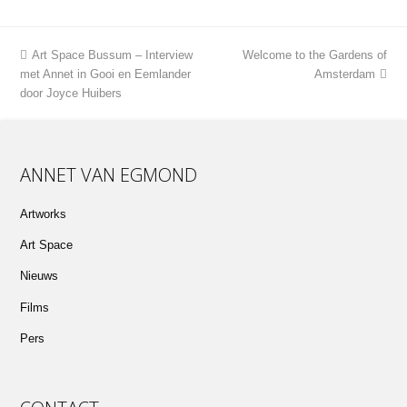
previous
next
Art Space Bussum – Interview
Welcome to the Gardens of
post:
post:
met Annet in Gooi en Eemlander
Amsterdam
door Joyce Huibers
ANNET VAN EGMOND
Artworks
Art Space
Nieuws
Films
Pers